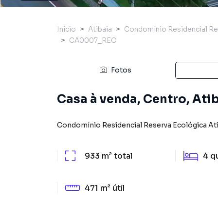
Início
Atibaia
Condomínio Residencial Res
CA0007_REC
Fotos
Casa à venda, Centro, Atib
Condomínio Residencial Reserva Ecológica At
933 m²
total
4
q
471 m²
útil