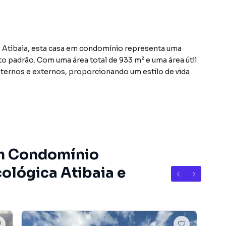
 Atibaia, esta casa em condomínio representa uma
to padrão. Com uma área total de 933 m² e uma área útil
nternos e externos, proporcionando um estilo de vida
 privacidade e conforto aos moradores. O layout bem
os na construção garantem uma experiência excepcional
 que o novo proprietário personalize e adapte o espaço
em Condomínio
nidade de vivenciar o luxo e a tranquilidade que só uma
ológica Atibaia e
er. Não perca a chance de transformar seus sonhos em
este excepcional imóvel à venda por R$ 4.500.000.
ro Condomínio Residencial Reserva Ecológica Atibaia, em