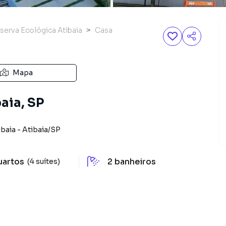
erva Ecológica Atibaia
Casa
Mapa
aia, SP
ibaia
-
Atibaia
/
SP
uartos
2
banheiros
(4 suítes)