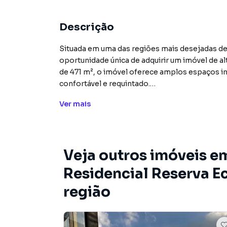
Descrição
Situada em uma das regiões mais desejadas de
oportunidade única de adquirir um imóvel de al
de 471 m², o imóvel oferece amplos espaços i
confortável e requintado.
Ver
mais
A propriedade conta com 4 suítes, oferecendo
pensado e a qualidade dos materiais utilizad
de vida. O imóvel está desocupado, permitindo
de acordo com suas necessidades.
Veja outros imóveis 
Ao visitar esta propriedade, você terá a oportu
Residencial Reserva Ec
casa em condomínio nesta região pode oferec
região
realidade e agendar uma visita para conhecer 
Casa para Venda em região valorizada do bair