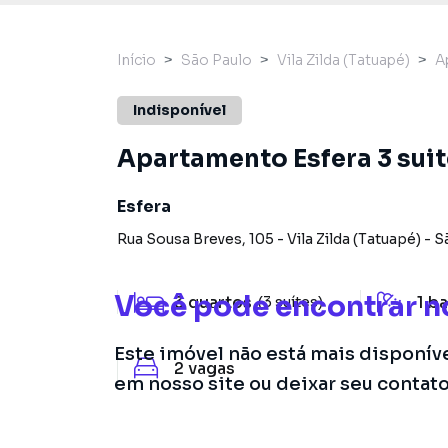
Início
São Paulo
Vila Zilda (Tatuapé)
A
Indisponível
Apartamento Esfera 3 sui
Esfera
Rua Sousa Breves
,
105
-
Vila Zilda (Tatuapé)
-
S
Você pode encontrar n
3
quartos
1
ba
(3 suítes)
Este imóvel não está mais disponív
2
vagas
em nosso site ou deixar seu contat