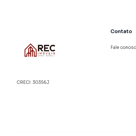
você consegue comprar ou alugar um imóvel 
praticidade de fazer tudo online, direto do 
inovadoras para simplificar a relação de prop
imobiliário.
Contato
Anuncie seu imóvel! É fácil, rápido e gratuito!
em diversas cidades do Brasil, incluindo São Pa
Fale conos
Na Rec Imóveis Ltda você consegue vender ou 
imobiliárias tradicionais. Já vendemos e loc
Vila Zilda (Tatuapé). Isso porque temos uma eq
campanhas específicas para São Paulo, o que
CRECI:
30356J
tendo como consequência uma maior chance de
também com um time de programadores, corre
preparada para atender proprietários e inquili