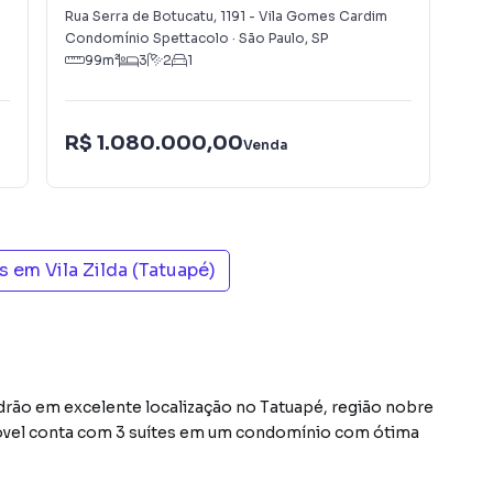
Cardim
Rua Serra de Botucatu
,
1191
-
Vila Gomes Cardim
Tat
Condomínio Spettacolo
·
São Paulo
,
SP
São
99
m²
3
2
1
R$
R$ 1.080.000,00
Venda
Con
is em
Vila Zilda (Tatuapé)
ão em excelente localização no Tatuapé, região nobre
imóvel conta com 3 suítes em um condomínio com ótima