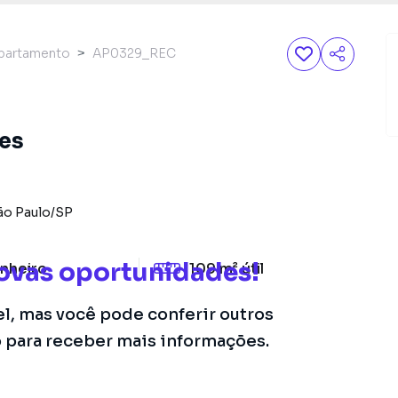
partamento
AP0329_REC
tes
ão Paulo
/
SP
ovas oportunidades!
nheiro
109 m²
útil
el, mas você pode conferir outros
o para receber mais informações.