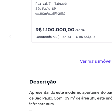
Rua Ivaí
,
71
-
Tatuapé
São Paulo
,
SP
80
m²
3
2
2
R$ 1.100.000,00
Venda
Condomínio
R$ 102,00
·
IPTU
R$ 634,00
Ver mais imóve
Descrição
Apresentando este moderno apartamento padr
de São Paulo. Com 109 m² de área útil, este 
infraestrutura.