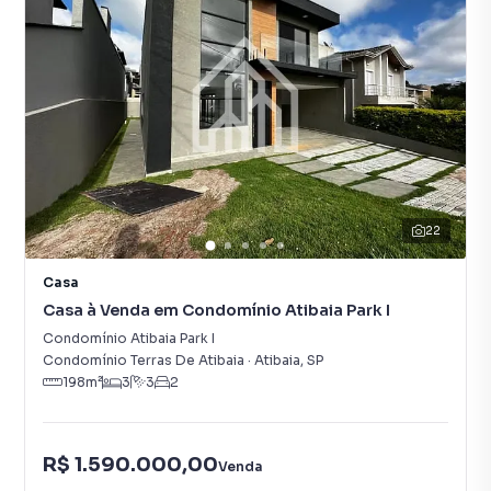
22
Casa
Casa à Venda em Condomínio Atibaia Park I
Condomínio Atibaia Park I
Condomínio Terras De Atibaia
·
Atibaia
,
SP
198
m²
3
3
2
R$ 1.590.000,00
Venda