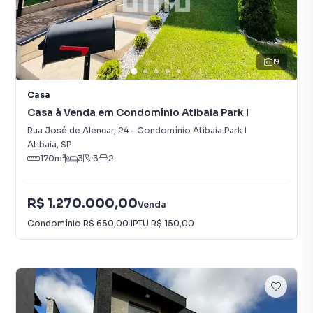
19
Casa
Casa à Venda em Condomínio Atibaia Park I
Rua José de Alencar
,
24
-
Condomínio Atibaia Park I
Atibaia
,
SP
170
m²
3
3
2
R$ 1.270.000,00
Venda
Condomínio
R$ 650,00
·
IPTU
R$ 150,00