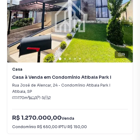
19
Casa
Casa à Venda em Condomínio Atibaia Park I
Rua José de Alencar
,
24
-
Condomínio Atibaia Park I
Atibaia
,
SP
170
m²
3
3
2
R$ 1.270.000,00
Venda
Condomínio
R$ 650,00
·
IPTU
R$ 150,00