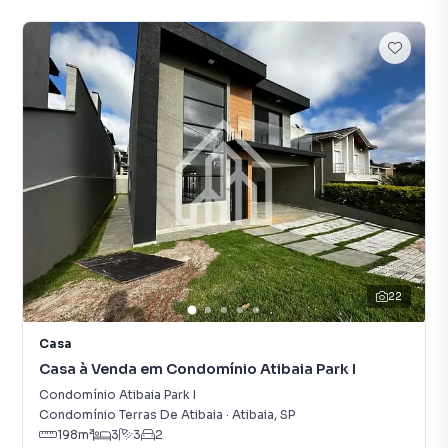
22
Casa
Casa à Venda em Condomínio Atibaia Park I
Condomínio Atibaia Park I
Condomínio Terras De Atibaia
·
Atibaia
,
SP
198
m²
3
3
2