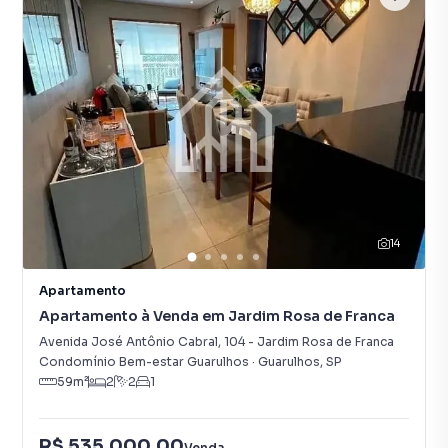
14
Apartamento
Apartamento à Venda em Jardim Rosa de Franca
Avenida José Antônio Cabral
,
104
-
Jardim Rosa de Franca
Condomínio Bem-estar Guarulhos
·
Guarulhos
,
SP
59
m²
2
2
1
R$ 535.000,00
Venda