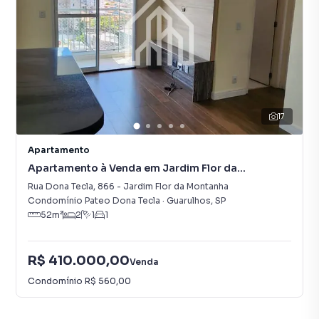
17
Apartamento
Apartamento à Venda em Jardim Flor da
Montanha
Rua Dona Tecla
,
866
-
Jardim Flor da Montanha
Condomínio Pateo Dona Tecla
·
Guarulhos
,
SP
52
m²
2
1
1
R$ 410.000,00
Venda
Condomínio
R$ 560,00