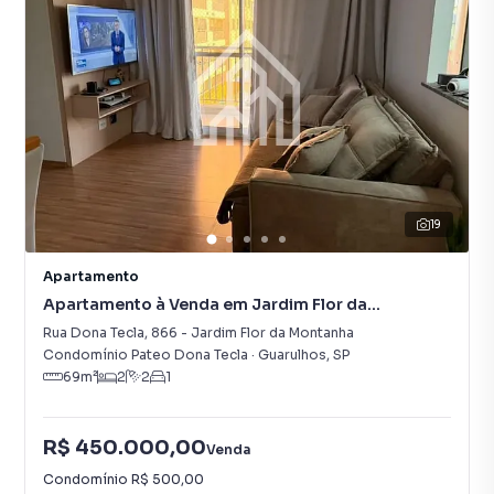
19
Apartamento
Apartamento à Venda em Jardim Flor da
Montanha
Rua Dona Tecla
,
866
-
Jardim Flor da Montanha
Condomínio Pateo Dona Tecla
·
Guarulhos
,
SP
69
m²
2
2
1
R$ 450.000,00
Venda
Condomínio
R$ 500,00