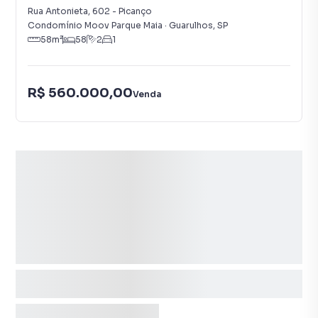
Rua Antonieta
,
602
-
Picanço
Condomínio Moov Parque Maia
·
Guarulhos
,
SP
58
m²
58
2
1
R$ 560.000,00
Venda