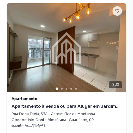
23
Apartamento
Apartamento à Venda ou para Alugar em Jardim
Flor da Montanha
Rua Dona Tecla
,
372
-
Jardim Flor da Montanha
Condomínio Costa Almafitana
·
Guarulhos
,
SP
46
m²
2
1
1