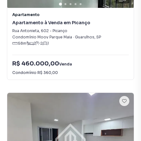
Apartamento
Apartamento à Venda em Picanço
Rua Antonieta
,
602
-
Picanço
Condomínio Moov Parque Maia
·
Guarulhos
,
SP
58
m²
2
2
1
R$ 460.000,00
Venda
Condomínio
R$ 360,00