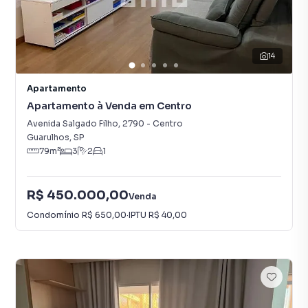
14
Apartamento
Apartamento à Venda em Centro
Avenida Salgado Filho
,
2790
-
Centro
Guarulhos
,
SP
79
m²
3
2
1
R$ 450.000,00
Venda
Condomínio
R$ 650,00
·
IPTU
R$ 40,00