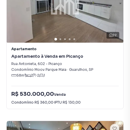
22
Apartamento
Apartamento à Venda em Picanço
Rua Antonieta
,
602
-
Picanço
Condomínio Moov Parque Maia
·
Guarulhos
,
SP
58
m²
2
2
1
R$ 530.000,00
Venda
Condomínio
R$ 360,00
·
IPTU
R$ 130,00