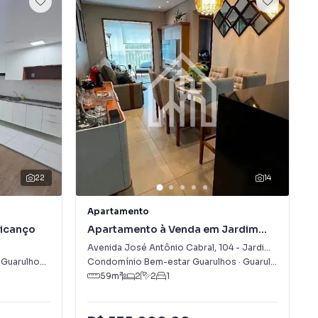
22
14
Apartamento
Picanço
Apartamento à Venda em Jardim
Rosa de Franca
Avenida José Antônio Cabral
,
104
-
Jardim Rosa de Franca
·
Guarulhos
,
SP
Condomínio Bem-estar Guarulhos
·
Guarulhos
,
SP
59
m²
2
2
1