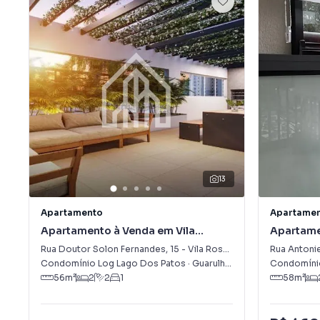
13
Apartamento
Apartame
Apartamento à Venda em Vila
Apartame
Rosália
Rua Doutor Solon Fernandes
,
15
-
Vila Rosália
Rua Antoni
Condomínio Log Lago Dos Patos
·
Guarulhos
,
SP
Condomínio
56
m²
2
2
1
58
m²