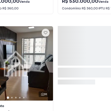
.000,00
R$ 530.000,00
Venda
Venda
io
R$ 360,00
Condomínio
R$ 360,00
·
IPTU
R$ 
38
nto