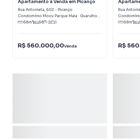
Apartamento à Venda em Picanço
Apartame
Rua Antonieta
,
602
-
Picanço
Rua Antoni
Condomínio Moov Parque Maia
·
Guarulhos
,
SP
Condomínio
58
m²
58
2
1
58
m²
R$ 560.000,00
R$ 560
Venda