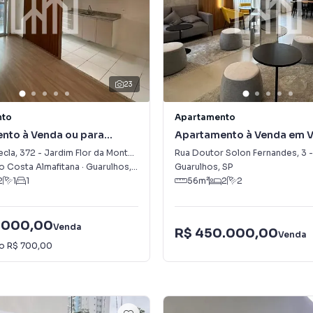
23
nto
Apartamento
nto à Venda ou para
Apartamento à Venda em V
m Jardim Flor da Montanha
Rosália
ecla
,
372
-
Jardim Flor da Montanha
Rua Doutor Solon Fernandes
,
3
-
 Costa Almafitana
·
Guarulhos
,
SP
Guarulhos
,
SP
2
1
1
56
m²
2
2
.000,00
Venda
R$ 450.000,00
Venda
io
R$ 700,00