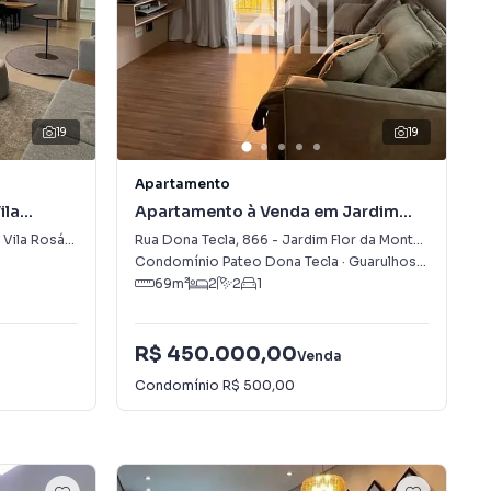
19
19
Apartamento
ila
Apartamento à Venda em Jardim
Flor da Montanha
Vila Rosália
Rua Dona Tecla
,
866
-
Jardim Flor da Montanha
Condomínio Pateo Dona Tecla
·
Guarulhos
,
SP
69
m²
2
2
1
R$ 450.000,00
Venda
Condomínio
R$ 500,00