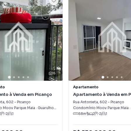
15
nto
Apartamento
nto à Venda em Picanço
Apartamento à Venda em 
eta
,
602
-
Picanço
Rua Antonieta
,
602
-
Picanço
 Moov Parque Maia
·
Guarulhos
,
SP
Condomínio Moov Parque Maia
2
2
1
58
m²
2
2
1