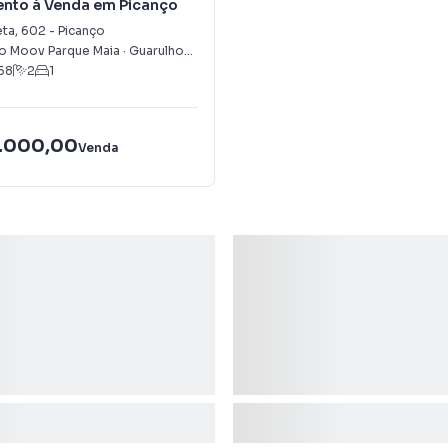
nto à Venda em Picanço
eta
,
602
-
Picanço
 Moov Parque Maia
·
Guarulhos
,
SP
58
2
1
.000,00
Venda