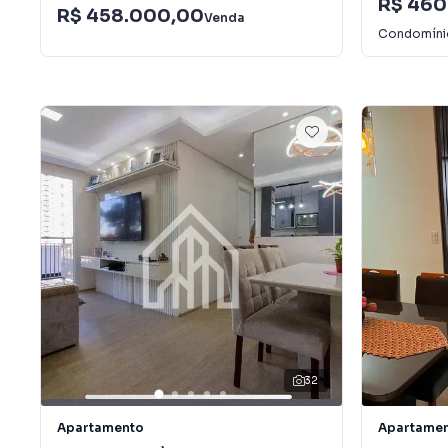
R$ 460
R$ 458.000,00
Venda
Condomín
32
Apartamento
Apartame