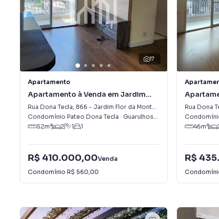
17
Apartamento
Apartame
Apartamento à Venda em Jardim
Apartame
Flor da Montanha
Alugar e
Rua Dona Tecla
,
866
-
Jardim Flor da Montanha
Rua Dona T
Condomínio Pateo Dona Tecla
·
Guarulhos
,
SP
Condomínio
52
m²
2
1
1
46
m²
R$ 410.000,00
R$ 435
Venda
Condomínio
R$ 560,00
Condomín