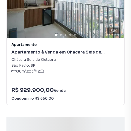
30
Apartamento
Apartamento à Venda em Chácara Seis de
Outubro
Chácara Seis de Outubro
São Paulo
,
SP
80
m²
3
2
1
R$ 929.900,00
Venda
Condomínio
R$ 650,00