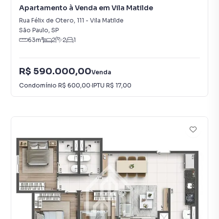
Apartamento à Venda em Vila Matilde
Rua Félix de Otero
,
111
-
Vila Matilde
São Paulo
,
SP
63
m²
2
2
1
R$ 590.000,00
Venda
Condomínio
R$ 600,00
·
IPTU
R$ 17,00