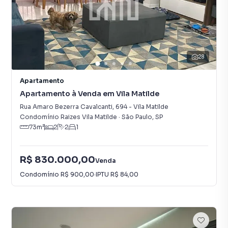
28
Apartamento
Apartamento à Venda em Vila Matilde
Rua Amaro Bezerra Cavalcanti
,
694
-
Vila Matilde
Condomínio Raizes Vila Matilde
·
São Paulo
,
SP
73
m²
2
2
1
R$ 830.000,00
Venda
Condomínio
R$ 900,00
·
IPTU
R$ 84,00