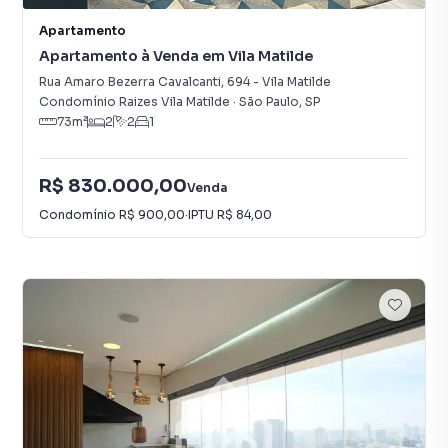
Apartamento
Apartamento à Venda em Vila Matilde
Rua Amaro Bezerra Cavalcanti
,
694
-
Vila Matilde
Condomínio Raizes Vila Matilde
·
São Paulo
,
SP
73
m²
2
2
1
R$ 830.000,00
Venda
Condomínio
R$ 900,00
·
IPTU
R$ 84,00