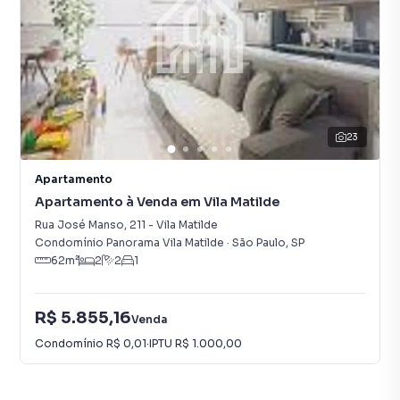
23
Apartamento
Apartamento à Venda em Vila Matilde
Rua José Manso
,
211
-
Vila Matilde
Condomínio Panorama Vila Matilde
·
São Paulo
,
SP
62
m²
2
2
1
R$ 5.855,16
Venda
Condomínio
R$ 0,01
·
IPTU
R$ 1.000,00