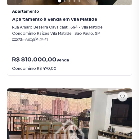
Apartamento
Apartamento à Venda em Vila Matilde
Rua Amaro Bezerra Cavalcanti
,
694
-
Vila Matilde
Condomínio Raízes Vila Matilde
·
São Paulo
,
SP
73
m²
3
2
1
R$ 810.000,00
Venda
Condomínio
R$ 470,00