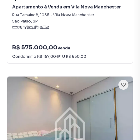
Apartamento à Venda em Vila Nova Manchester
Rua Tamaindê
,
1055
-
Vila Nova Manchester
São Paulo
,
SP
78
m²
3
2
2
R$ 575.000,00
Venda
Condomínio
R$ 167,00
·
IPTU
R$ 630,00