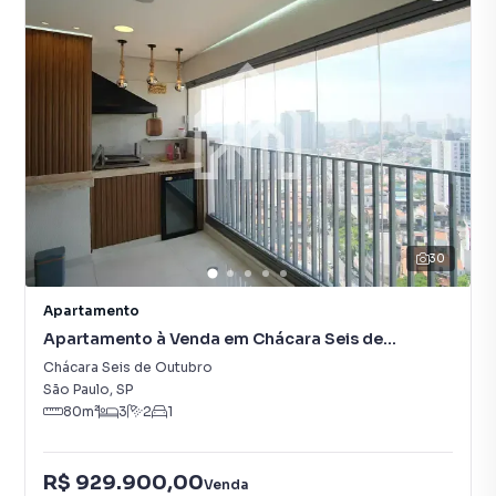
30
Apartamento
Apartamento à Venda em Chácara Seis de
Outubro
Chácara Seis de Outubro
São Paulo
,
SP
80
m²
3
2
1
R$ 929.900,00
Venda