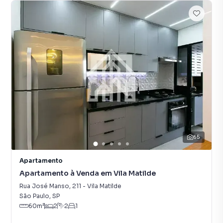
65
Apartamento
Apartamento à Venda em Vila Matilde
Rua José Manso
,
211
-
Vila Matilde
São Paulo
,
SP
60
m²
2
2
1