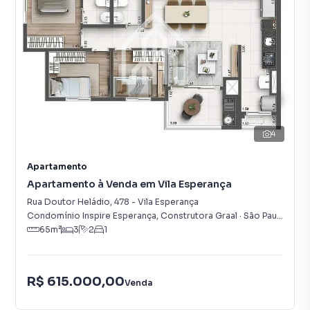
4
Apartamento
Apartamento à Venda em Vila Esperança
Rua Doutor Heládio
,
478
-
Vila Esperança
Condomínio Inspire Esperança, Construtora Graal
·
São Paulo
,
SP
65
m²
3
2
1
R$ 615.000,00
Venda