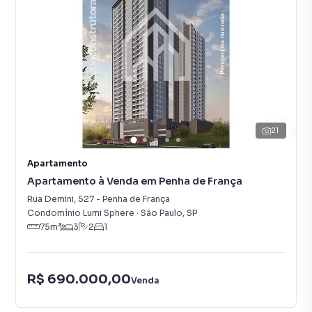
21
Apartamento
Apartamento à Venda em Penha de França
Rua Demini
,
527
-
Penha de França
Condomínio Lumi Sphere
·
São Paulo
,
SP
75
m²
3
2
1
R$ 690.000,00
Venda