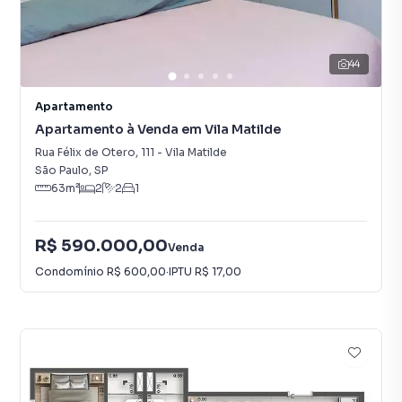
44
Apartamento
Apartamento à Venda em Vila Matilde
Rua Félix de Otero
,
111
-
Vila Matilde
São Paulo
,
SP
63
m²
2
2
1
R$ 590.000,00
Venda
Condomínio
R$ 600,00
·
IPTU
R$ 17,00