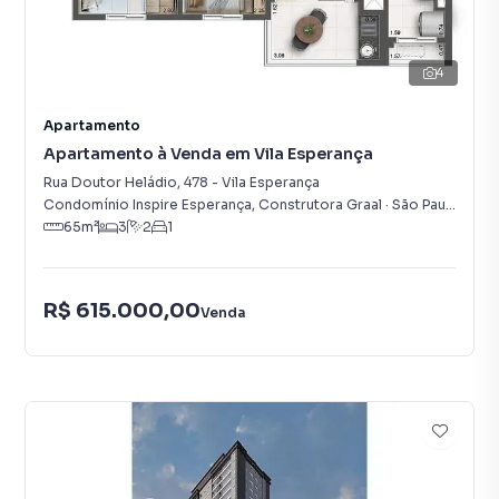
4
Apartamento
Apartamento à Venda em Vila Esperança
Rua Doutor Heládio
,
478
-
Vila Esperança
Condomínio Inspire Esperança, Construtora Graal
·
São Paulo
,
SP
65
m²
3
2
1
R$ 615.000,00
Venda