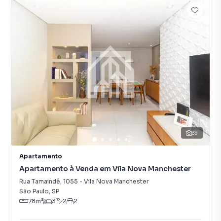
39
Apartamento
Apartamento à Venda em Vila Nova Manchester
Rua Tamaindê
,
1055
-
Vila Nova Manchester
São Paulo
,
SP
78
m²
3
2
2