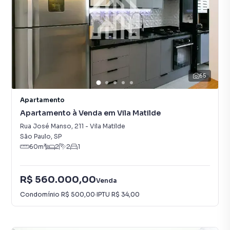
65
Apartamento
Apartamento à Venda em Vila Matilde
Rua José Manso
,
211
-
Vila Matilde
São Paulo
,
SP
60
m²
2
2
1
R$ 560.000,00
Venda
Condomínio
R$ 500,00
·
IPTU
R$ 34,00