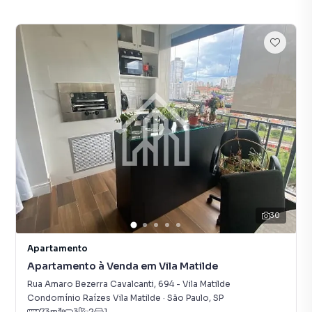
30
Apartamento
Apartamento à Venda em Vila Matilde
Rua Amaro Bezerra Cavalcanti
,
694
-
Vila Matilde
Condomínio Raízes Vila Matilde
·
São Paulo
,
SP
73
m²
3
2
1