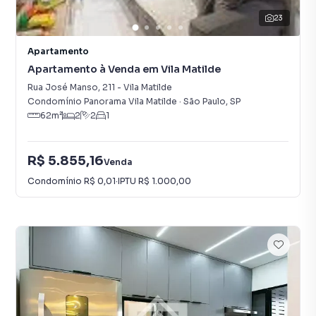
23
Apartamento
Apartamento à Venda em Vila Matilde
Rua José Manso
,
211
-
Vila Matilde
Condomínio Panorama Vila Matilde
·
São Paulo
,
SP
62
m²
2
2
1
R$ 5.855,16
Venda
Condomínio
R$ 0,01
·
IPTU
R$ 1.000,00