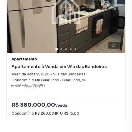
11
Apartamento
Apartamento à Venda em Vila das Bandeiras
Avenida Rotary
,
1520
-
Vila das Bandeiras
Condomínio Pin Guarulhos
·
Guarulhos
,
SP
36
m²
2
1
1
R$ 380.000,00
Venda
Condomínio
R$ 260,00
·
IPTU
R$ 15,00