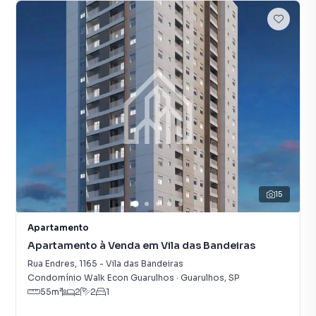
15
Apartamento
Apartamento à Venda em Vila das Bandeiras
Rua Endres
,
1165
-
Vila das Bandeiras
Condomínio Walk Econ Guarulhos
·
Guarulhos
,
SP
55
m²
2
2
1